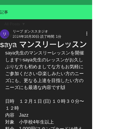
記事
All Posts
リープ ダンススタジオ
All Posts
2024年10月30日
読了時間: 1分
saya マンスリーレッスン
NEWS
saya先生のマンスリーレッスンを開催
イベント
します✨saya先生のレッスンがお久し
ぶりな方も初めましてな方もお気軽に
ご参加ください😌楽しみたい方のニー
ズにも、更なる上達を目指したい方の
ニーズにも最適な内容です🙌
日時　１２月１日 (日) １０時３０分〜
１２時
内容　Jazz
対象　小学校4年生以上
料金　1,000円(スタンプカードは使え