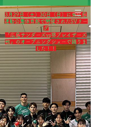
3月29日（土）30日（日）に東広島
運動公園体育館で開催されたSVリー
グ
『広島サンダーズvs堺ブレイザーズ
戦』のオープニングショーで踊りま
した！！