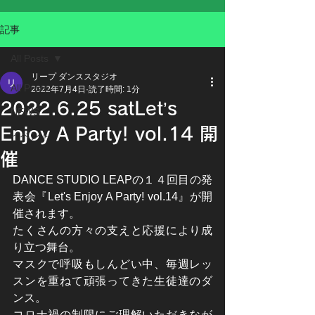
記事
All Posts
リープ ダンススタジオ
All Posts
2022年7月4日
読了時間: 1分
2022.6.25 satLet’s
NEWS
Enjoy A Party! vol.14 開
イベント
催
DANCE STUDIO LEAPの１４回目の発
表会『Let's Enjoy A Party! vol.14』が開
催されます。
たくさんの方々の支えと応援により成
り立つ舞台。
マスクで呼吸もしんどい中、毎週レッ
スンを重ねて頑張ってきた生徒達のダ
ンス。
コロナ禍の制限にご理解いただきなが