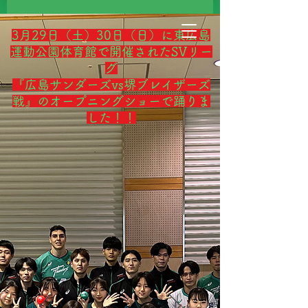
3月29日（土）30日（日）に東広島
運動公園体育館で開催されたSVリー
グ
『広島サンダーズvs堺ブレイザーズ
戦』のオープニングショーで踊りま
した！！