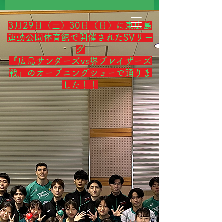
3月29日（土）30日（日）に東広島
運動公園体育館で開催されたSVリー
グ
『広島サンダーズvs堺ブレイザーズ
戦』のオープニングショーで踊りま
した！！