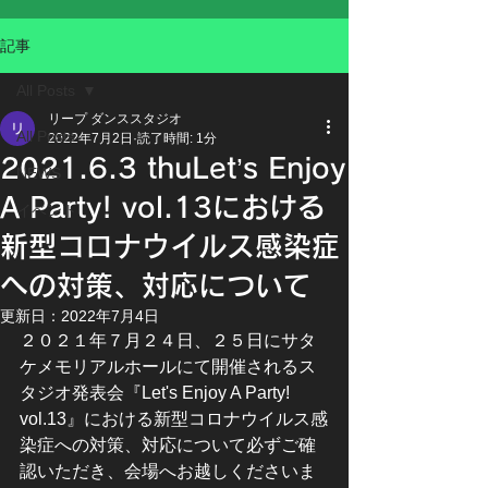
記事
All Posts
リープ ダンススタジオ
All Posts
2022年7月2日
読了時間: 1分
2021.6.3 thuLet’s Enjoy
NEWS
A Party! vol.13における
イベント
新型コロナウイルス感染症
への対策、対応について
更新日：
2022年7月4日
２０２１年７月２４日、２５日にサタ
ケメモリアルホールにて開催されるス
タジオ発表会『Let's Enjoy A Party! 
vol.13』における新型コロナウイルス感
染症への対策、対応について必ずご確
認いただき、会場へお越しくださいま