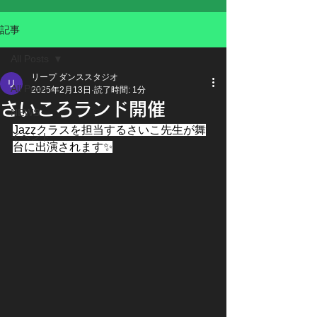
記事
All Posts
リープ ダンススタジオ
All Posts
2025年2月13日
読了時間: 1分
さいころランド開催
NEWS
Jazzクラスを担当するさいこ先生が舞
イベント
台に出演されます✨