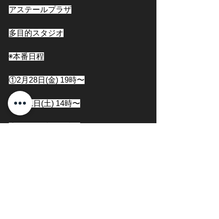
アステールプラザ
多目的スタジオ
◉本番日程
①2月28日(金) 19時〜
②3月1日(土) 14時〜
③3月1日(土) 19時〜
④3月2日(日) 11時〜
⑤3月2日(日) 15時〜
みんな頑張れー🔥🔥🔥🔥🔥