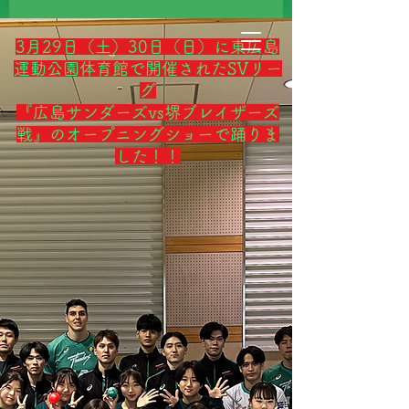
3月29日（土）30日（日）に東広島
運動公園体育館で開催されたSVリー
グ
『広島サンダーズvs堺ブレイザーズ
戦』のオープニングショーで踊りま
した！！